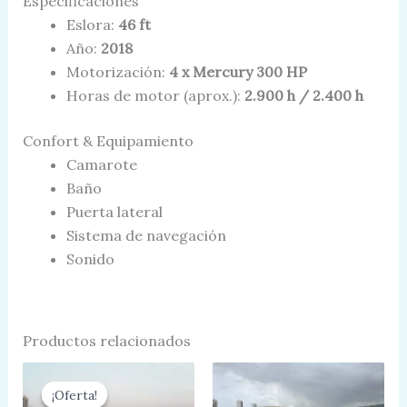
Especificaciones
Eslora:
46 ft
Año:
2018
Motorización:
4 x Mercury 300 HP
Horas de motor (aprox.):
2.900 h / 2.400 h
Confort & Equipamiento
Camarote
Baño
Puerta lateral
Sistema de navegación
Sonido
Productos relacionados
Current
Original
price
price
¡Oferta!
¡Oferta!
is:
was: