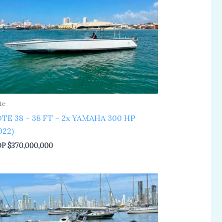
te
TE 38 – 38 FT – 2x YAMAHA 300 HP
022)
OP
$
370,000,000