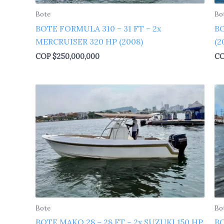
Bote
Bo
BOTE FORMULA 310 – 31 FT – 2x
BO
MERCRUISER 320 HP (2008)
(2
COP
$
250,000,000
C
Bote
Bo
BOTE MAKO 28 – 28 FT – 2x SUZUKI 150 HP
BO