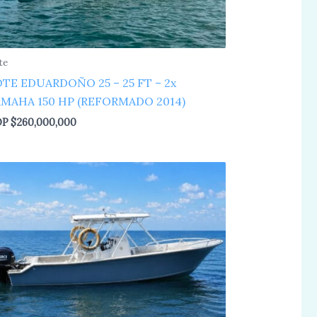
te
TE EDUARDOÑO 25 – 25 FT – 2x
MAHA 150 HP (REFORMADO 2014)
OP
$
260,000,000