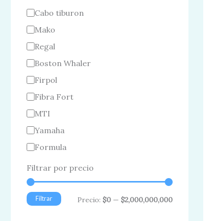
Cabo tiburon
Mako
Regal
Boston Whaler
Firpol
Fibra Fort
MTI
Yamaha
Formula
Filtrar por precio
Filtrar
Precio:
$0
—
$2,000,000,000