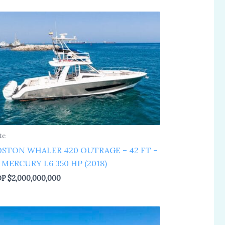
te
OSTON WHALER 420 OUTRAGE – 42 FT –
 MERCURY L6 350 HP (2018)
OP
$
2,000,000,000