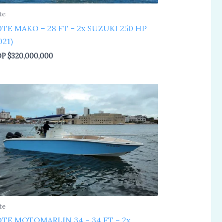
te
TE MAKO – 28 FT – 2x SUZUKI 250 HP
021)
OP
$
320,000,000
te
TE MOTOMARLIN 34 – 34 FT – 2x