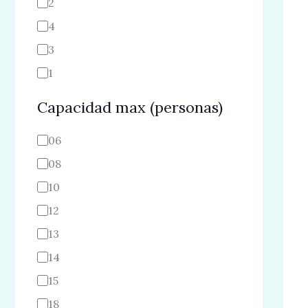
2
4
3
1
Capacidad max (personas)
06
08
10
12
13
14
15
18