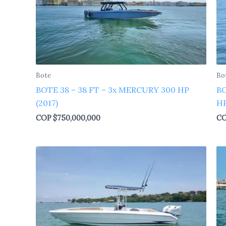
Bote
Bo
BOTE 38 – 38 FT – 3x MERCURY 300 HP
BO
(2017)
H
COP
$
750,000,000
C