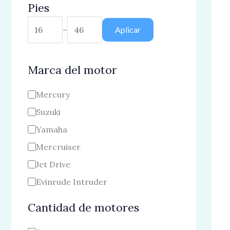
Pies
–
Aplicar
Marca del motor
Mercury
Suzuki
Yamaha
Mercruiser
Jet Drive
Evinrude Intruder
Cantidad de motores