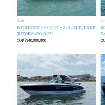
Bote
Bo
BOTE DONZI 25 – 25 FT – 2x SUZUKI 115 HP
BO
(REFORMADO 2025)
YA
COP
$
340,000,000
C