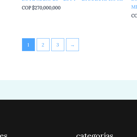
M
COP
$
270,000,000
C
1
2
3
→
es
categorías