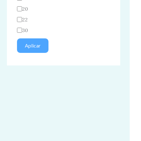
20
22
30
Aplicar